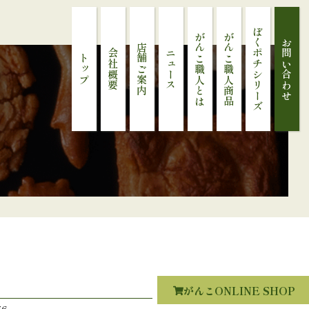
ぼくポチシリーズ
がんこ職人とは
がんこ職人商品
お問い合わせ
店舗ご案内
会社概要
ニュース
トップ
がんこONLINE SHOP
56