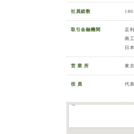
社員総数
18
取引金融機関
足利
商
日
営 業 所
東
役 員
代表
取