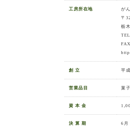
工房所在地
が
〒32
栃木
TEL
FAX
htt
創 立
平成
営業品目
菓
資 本 金
1,
決 算 期
6月